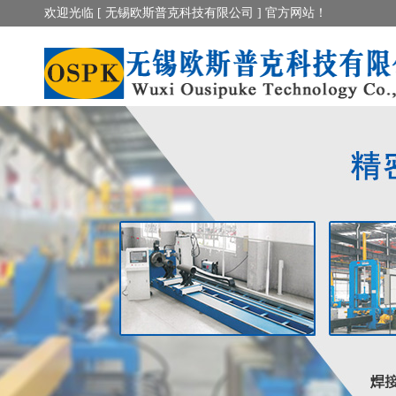
欢迎光临 [ 无锡欧斯普克科技有限公司 ] 官方网站！