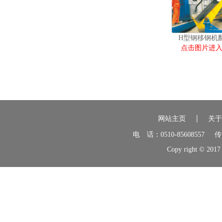
H型钢移钢机
点击图片进
网站主页
关于
电 话：0510-85608557 传
Copy right © 