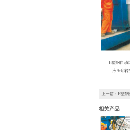
H型钢自动焊接
液压翻转
上一篇：
H型钢
相关产品